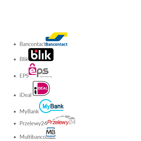
Bancontact
Blik
EPS
iDeal
MyBank
Przelewy24
Multibanco