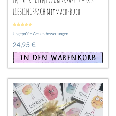
Entdecke deine Zauberkräfte! – Das
LIEBLINGSFACH Mitmach-Buch
Bewertet
Ungeprüfte Gesamtbewertungen
mit
5
von 5
24,95
€
In den Warenkorb