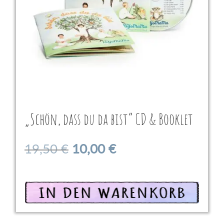
„Schön, dass du da bist“ CD & Booklet
Ursprünglicher
Aktueller
19,50
€
10,00
€
Preis
Preis
war:
ist:
In den Warenkorb
19,50 €
10,00 €.