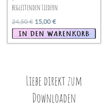
begleitenden Liedern
Ursprünglicher
Aktueller
24,50
€
15,00
€
Preis
Preis
In den Warenkorb
war:
ist:
24,50 €
15,00 €.
Liebe direkt zum
Downloaden