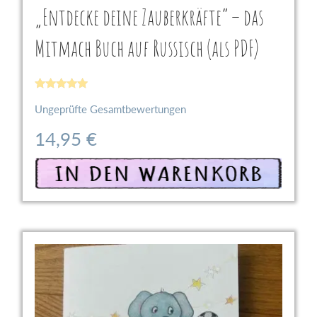
„Entdecke deine Zauberkräfte“ – das
Mitmach Buch auf Russisch (als PDF)
Bewertet
Ungeprüfte Gesamtbewertungen
mit
4.9
von 5
14,95
€
In den Warenkorb