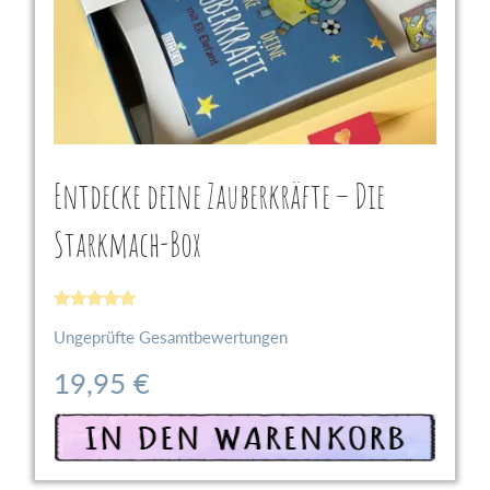
Entdecke deine Zauberkräfte – Die
Starkmach-Box
Bewertet
Ungeprüfte Gesamtbewertungen
mit
5
von 5
19,95
€
In den Warenkorb