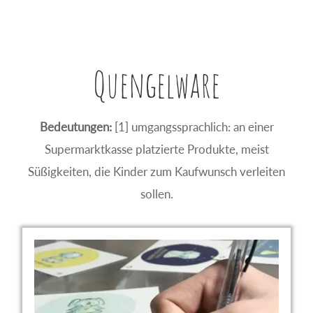
Quengelware
Bedeutungen:
[1] umgangssprachlich: an einer
Supermarktkasse platzierte Produkte, meist
Süßigkeiten, die Kinder zum Kaufwunsch verleiten
sollen.
Dieses
Produkt
weist
mehrere