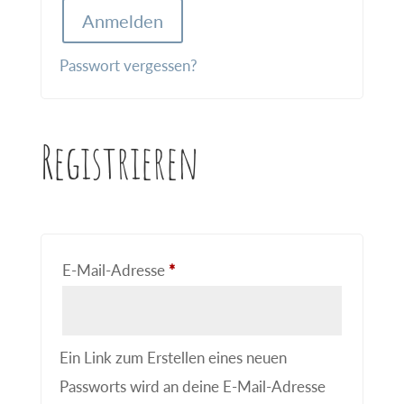
l
Anmelden
t
e
Passwort vergessen?
r
n
Registrieren
a
t
i
v
e
Erforderlich
E-Mail-Adresse
*
:
Ein Link zum Erstellen eines neuen
Passworts wird an deine E-Mail-Adresse