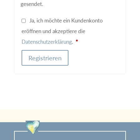
gesendet.
Ja, ich möchte ein Kundenkonto
eröffnen und akzeptiere die
Erforderlich
Datenschutzerklärung
.
*
Registrieren
A
l
t
e
r
n
a