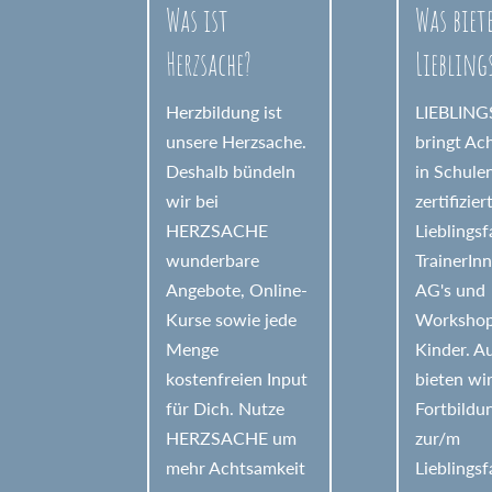
Was ist
Was biet
Herzsache?
Liebling
Herzbildung ist
LIEBLIN
unsere Herzsache.
bringt Ac
Deshalb bündeln
in Schule
wir bei
zertifizier
HERZSACHE
Lieblings
wunderbare
TrainerIn
Angebote, Online-
AG's und
Kurse sowie jede
Workshop
Menge
Kinder. 
kostenfreien Input
bieten wi
für Dich. Nutze
Fortbildu
HERZSACHE um
zur/m
mehr Achtsamkeit
Lieblings