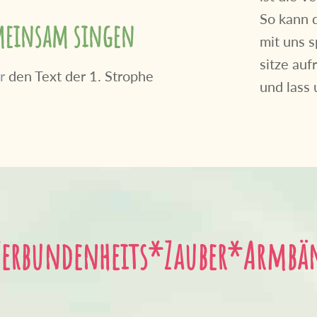
So kann 
emeinsam singen
mit uns 
sitze au
r
den Text der 1. Strophe
und lass 
Verbundenheits*Zauber*Armbänd