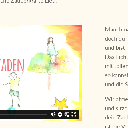
sche Zauberkräfte Lied.
Manchmal 
doch du 
und bist 
Das Licht 
mit tolle
so kannst
und die 
Wir atm
und sitz
dein Zau
ist die V