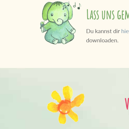
Lass uns g
Du kannst dir
hie
downloaden.