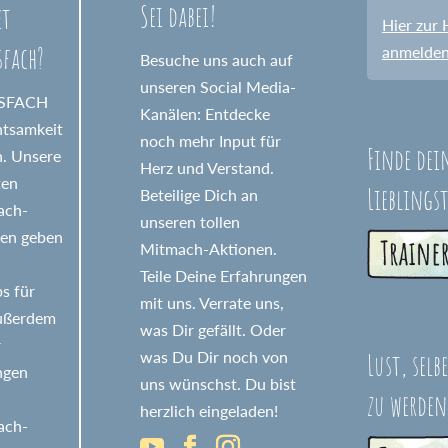
Sei dabei!
et
Hier zur 
sfach?
anmelde
Besuche uns auch auf
unseren Social Media-
GSFACH
Kanälen: Entdecke
htsamkeit
noch mehr Input für
Finde dei
n. Unsere
Herz und Verstand.
ten
Lieblings
Beteilige Dich an
fach-
unseren tollen
nen geben
Mitmach-Aktionen.
Teile Deine Erfahrungen
s für
mit uns. Verrate uns,
Außerdem
was Dir gefällt. Oder
r
Lust, selb
was Du Dir noch von
ngen
uns wünschst. Du bist
zu werden
herzlich eingeladen!
fach-