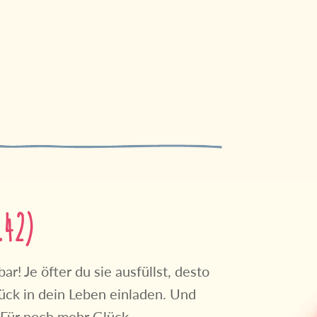
.42)
r! Je öfter du sie ausfüllst, desto
ück in dein Leben einladen. Und
 Für noch mehr Glück..