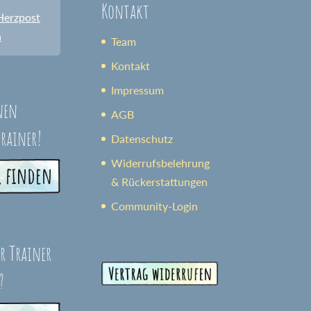
Kontakt
Herzpost
n
Team
Kontakt
Impressum
nen
AGB
trainer!
Datenschutz
Widerrufsbelehrung
& Rückerstattungen
Community-Login
er Trainer
?