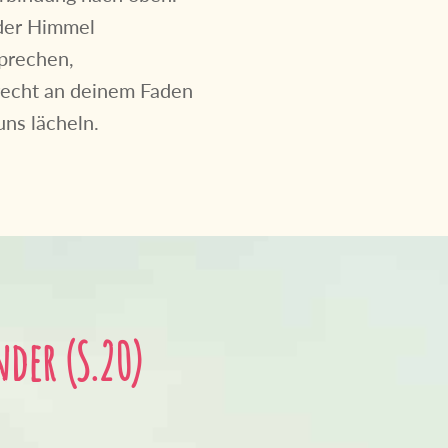
der Himmel
sprechen,
frecht an deinem Faden
uns lächeln.
er (S.20)