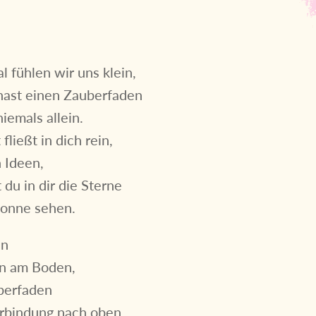
fühlen wir uns klein,
hast einen Zauberfaden
niemals allein.
fließt in dich rein,
n Ideen,
 du in dir die Sterne
Sonne sehen.
en
en am Boden,
berfaden
erbindung nach oben.