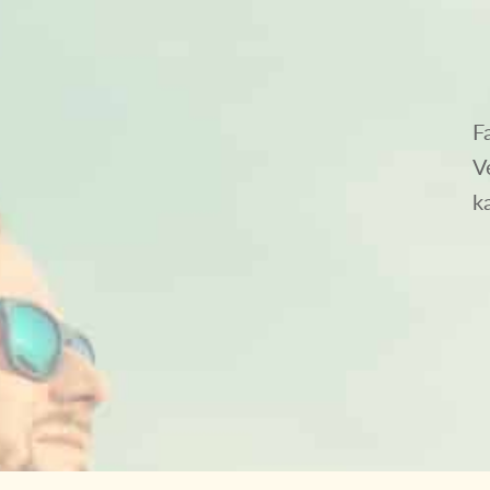
F
V
k