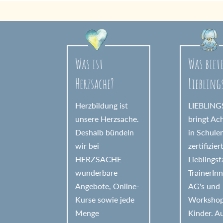
Was ist
Was biet
Herzsache?
Liebling
Herzbildung ist
LIEBLIN
unsere Herzsache.
bringt Ac
Deshalb bündeln
in Schule
wir bei
zertifizier
HERZSACHE
Lieblings
wunderbare
TrainerIn
Angebote, Online-
AG's und
Kurse sowie jede
Workshop
Menge
Kinder. 