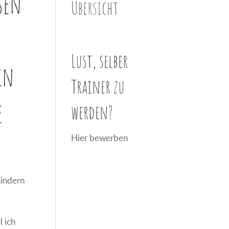
sen
Übersicht
Lust, selber
in
Trainer zu
e
werden?
Hier bewerben
Kindern
l ich