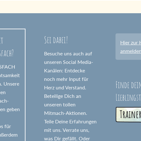
Sei dabei!
et
Hier zur 
sfach?
anmelde
Besuche uns auch auf
unseren Social Media-
GSFACH
Kanälen: Entdecke
htsamkeit
noch mehr Input für
Finde dei
n. Unsere
Herz und Verstand.
ten
Lieblings
Beteilige Dich an
fach-
unseren tollen
nen geben
Mitmach-Aktionen.
Teile Deine Erfahrungen
s für
mit uns. Verrate uns,
Außerdem
was Dir gefällt. Oder