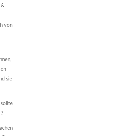
t &
ch von
önnen,
ren
nd sie
sollte
 ?
machen