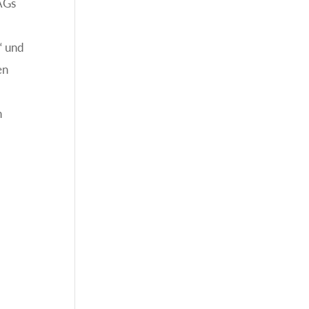
 AGs
t“ und
en
n