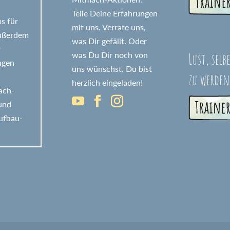
Teile Deine Erfahrungen
s für
mit uns. Verrate uns,
Außerdem
was Dir gefällt. Oder
r
Lust, selb
was Du Dir noch von
ngen
uns wünschst. Du bist
zu werden
herzlich eingeladen!
fach-
 und
ufbau-