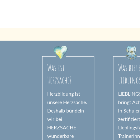
A
l
t
e
r
n
a
Was ist
Was biet
t
Herzsache?
Liebling
i
v
Herzbildung ist
LIEBLIN
e
unsere Herzsache.
bringt Ac
Deshalb bündeln
in Schule
:
wir bei
zertifizier
HERZSACHE
Lieblings
wunderbare
TrainerIn