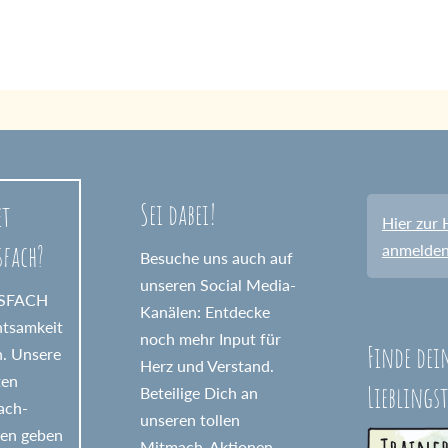
Sei dabei!
et
Hier zur 
sfach?
anmelde
Besuche uns auch auf
unseren Social Media-
GSFACH
Kanälen: Entdecke
htsamkeit
noch mehr Input für
Finde dei
n. Unsere
Herz und Verstand.
ten
Lieblings
Beteilige Dich an
fach-
unseren tollen
nen geben
Mitmach-Aktionen.