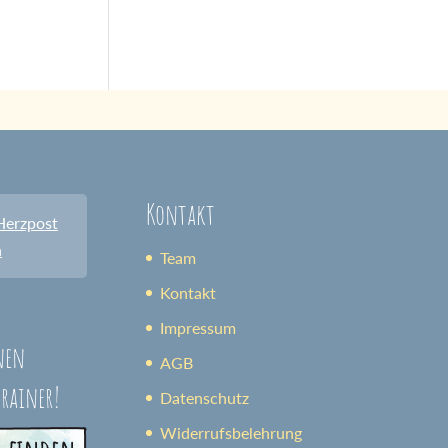
Kontakt
Herzpost
n
Team
Kontakt
Impressum
nen
AGB
trainer!
Datenschutz
Widerrufsbelehrung