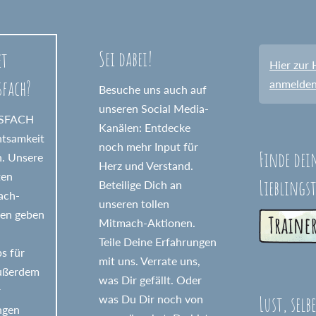
Sei dabei!
et
Hier zur 
sfach?
anmelde
Besuche uns auch auf
unseren Social Media-
GSFACH
Kanälen: Entdecke
htsamkeit
noch mehr Input für
Finde dei
n. Unsere
Herz und Verstand.
ten
Lieblings
Beteilige Dich an
fach-
unseren tollen
nen geben
Mitmach-Aktionen.
Teile Deine Erfahrungen
s für
mit uns. Verrate uns,
Außerdem
was Dir gefällt. Oder
r
Lust, selb
was Du Dir noch von
ngen