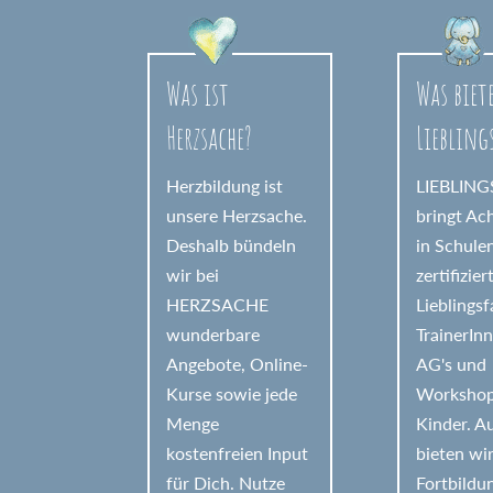
r
n
a
Was ist
Was biet
t
Herzsache?
Liebling
i
v
Herzbildung ist
LIEBLIN
e
unsere Herzsache.
bringt Ac
Deshalb bündeln
in Schule
:
wir bei
zertifizier
HERZSACHE
Lieblings
wunderbare
TrainerIn
Angebote, Online-
AG's und
Kurse sowie jede
Workshop
Menge
Kinder. 
kostenfreien Input
bieten wi
für Dich. Nutze
Fortbildu