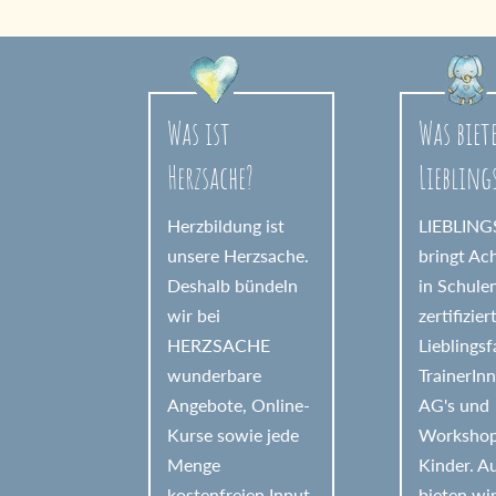
e
r
n
a
Was ist
Was biet
t
Herzsache?
Liebling
i
v
Herzbildung ist
LIEBLIN
e
unsere Herzsache.
bringt Ac
Deshalb bündeln
in Schule
:
wir bei
zertifizier
HERZSACHE
Lieblings
wunderbare
TrainerIn
Angebote, Online-
AG's und
Kurse sowie jede
Workshop
Menge
Kinder. 
kostenfreien Input
bieten wi