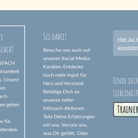
Sei dabei!
et
Hier zur 
sfach?
anmelde
Besuche uns auch auf
unseren Social Media-
GSFACH
Kanälen: Entdecke
htsamkeit
noch mehr Input für
Finde dei
n. Unsere
Herz und Verstand.
ten
Lieblings
Beteilige Dich an
fach-
unseren tollen
nen geben
Mitmach-Aktionen.
Teile Deine Erfahrungen
s für
mit uns. Verrate uns,
Außerdem
was Dir gefällt. Oder
r