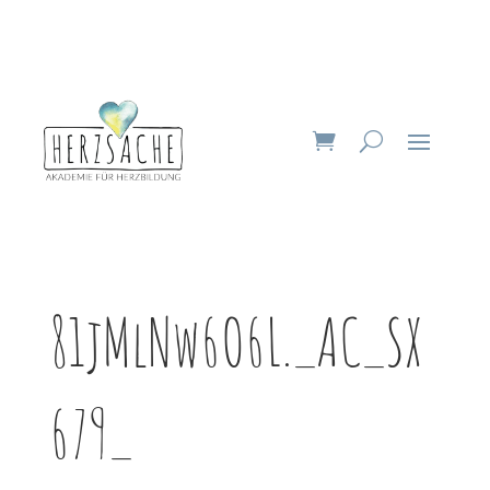
81jMlNw6O6L._AC_SX
679_