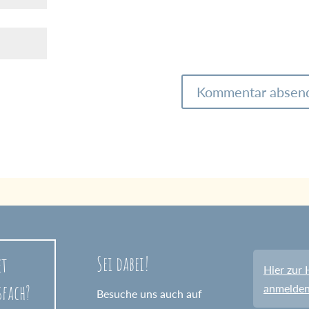
Sei dabei!
et
Hier zur 
sfach?
anmelde
Besuche uns auch auf