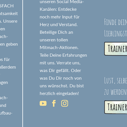
unseren Social Media-
GSFACH
Kanälen: Entdecke
htsamkeit
noch mehr Input für
Finde dei
n. Unsere
Herz und Verstand.
ten
Lieblings
Beteilige Dich an
fach-
unseren tollen
nen geben
Mitmach-Aktionen.
Teile Deine Erfahrungen
s für
mit uns. Verrate uns,
Außerdem
was Dir gefällt. Oder
r
Lust, selb
was Du Dir noch von
ngen
uns wünschst. Du bist
zu werden
herzlich eingeladen!
fach-
 und
ufbau-