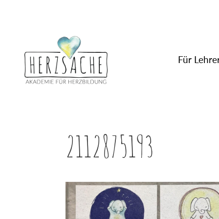
Für Lehrer
2112875193