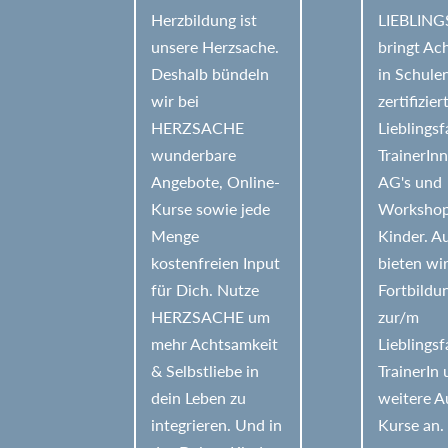
v
Herzbildung ist
LIEBLIN
e
unsere Herzsache.
bringt Ac
Deshalb bündeln
in Schule
:
wir bei
zertifizier
HERZSACHE
Lieblings
wunderbare
TrainerIn
Angebote, Online-
AG's und
Kurse sowie jede
Workshop
Menge
Kinder. 
kostenfreien Input
bieten wi
für Dich. Nutze
Fortbildu
HERZSACHE um
zur/m
mehr Achtsamkeit
Lieblings
& Selbstliebe in
TrainerIn
dein Leben zu
weitere A
integrieren. Und in
Kurse an.