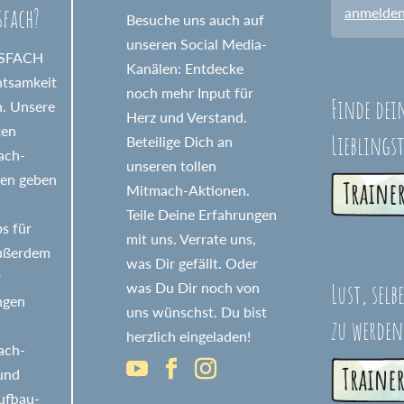
sfach?
anmelde
Besuche uns auch auf
unseren Social Media-
GSFACH
Kanälen: Entdecke
htsamkeit
noch mehr Input für
Finde dei
n. Unsere
Herz und Verstand.
ten
Lieblings
Beteilige Dich an
fach-
unseren tollen
nen geben
Mitmach-Aktionen.
Teile Deine Erfahrungen
s für
mit uns. Verrate uns,
Außerdem
was Dir gefällt. Oder
r
Lust, selb
was Du Dir noch von
ngen
uns wünschst. Du bist
zu werden
herzlich eingeladen!
fach-
 und
ufbau-