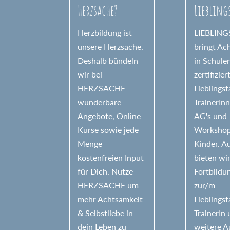
Herzsache?
Liebling
i
v
Herzbildung ist
LIEBLIN
e
unsere Herzsache.
bringt Ac
Deshalb bündeln
in Schule
:
wir bei
zertifizier
HERZSACHE
Lieblings
wunderbare
TrainerIn
Angebote, Online-
AG's und
Kurse sowie jede
Workshop
Menge
Kinder. 
kostenfreien Input
bieten wi
für Dich. Nutze
Fortbildu
HERZSACHE um
zur/m
mehr Achtsamkeit
Lieblings
& Selbstliebe in
TrainerIn
dein Leben zu
weitere A