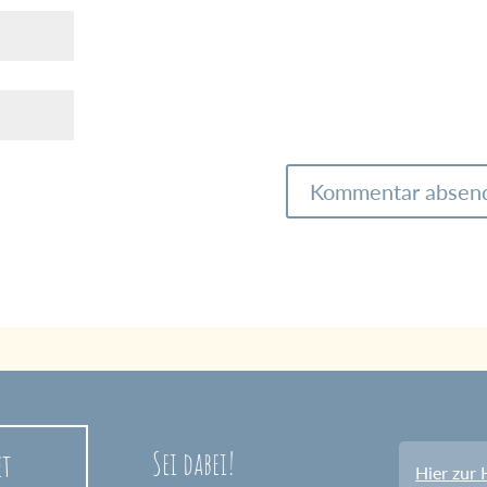
Sei dabei!
et
Hier zur 