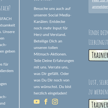
sfach?
anmelde
Besuche uns auch auf
unseren Social Media-
GSFACH
Kanälen: Entdecke
htsamkeit
noch mehr Input für
Finde dei
n. Unsere
Herz und Verstand.
ten
Lieblings
Beteilige Dich an
fach-
unseren tollen
nen geben
Mitmach-Aktionen.
Teile Deine Erfahrungen
s für
mit uns. Verrate uns,
Außerdem
was Dir gefällt. Oder
r
Lust, selb
was Du Dir noch von
ngen
uns wünschst. Du bist
zu werden
herzlich eingeladen!
fach-
 und