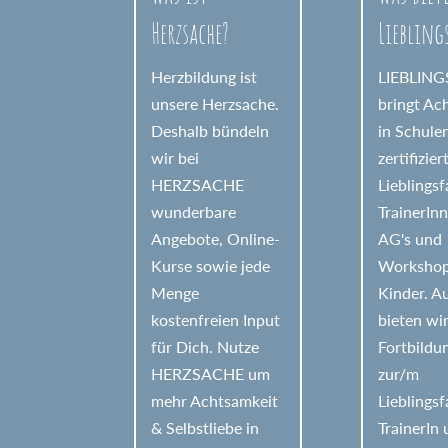
Herzsache?
Liebling
Herzbildung ist
LIEBLIN
unsere Herzsache.
bringt Ac
Deshalb bündeln
in Schule
wir bei
zertifizier
HERZSACHE
Lieblings
wunderbare
TrainerIn
Angebote, Online-
AG's und
Kurse sowie jede
Workshop
Menge
Kinder. 
kostenfreien Input
bieten wi
für Dich. Nutze
Fortbildu
HERZSACHE um
zur/m
mehr Achtsamkeit
Lieblings
& Selbstliebe in
TrainerIn