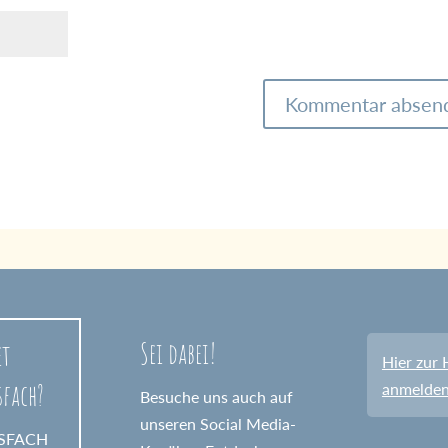
Sei dabei!
et
Hier zur 
sfach?
anmelde
Besuche uns auch auf
unseren Social Media-
GSFACH