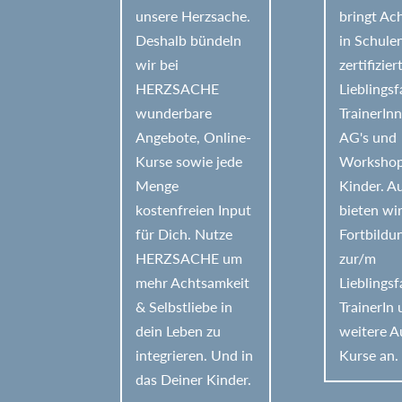
e
unsere Herzsache.
bringt Ac
Deshalb bündeln
in Schule
:
wir bei
zertifizier
HERZSACHE
Lieblings
wunderbare
TrainerIn
Angebote, Online-
AG's und
Kurse sowie jede
Workshop
Menge
Kinder. 
kostenfreien Input
bieten wi
für Dich. Nutze
Fortbildu
HERZSACHE um
zur/m
mehr Achtsamkeit
Lieblings
& Selbstliebe in
TrainerIn
dein Leben zu
weitere A
integrieren. Und in
Kurse an.
das Deiner Kinder.