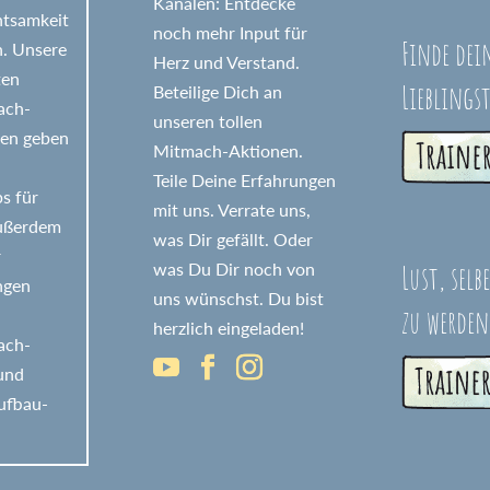
Kanälen: Entdecke
htsamkeit
noch mehr Input für
Finde dei
n. Unsere
Herz und Verstand.
ten
Lieblings
Beteilige Dich an
fach-
unseren tollen
nen geben
Mitmach-Aktionen.
Teile Deine Erfahrungen
s für
mit uns. Verrate uns,
Außerdem
was Dir gefällt. Oder
r
Lust, selb
was Du Dir noch von
ngen
uns wünschst. Du bist
zu werden
herzlich eingeladen!
fach-
 und
ufbau-