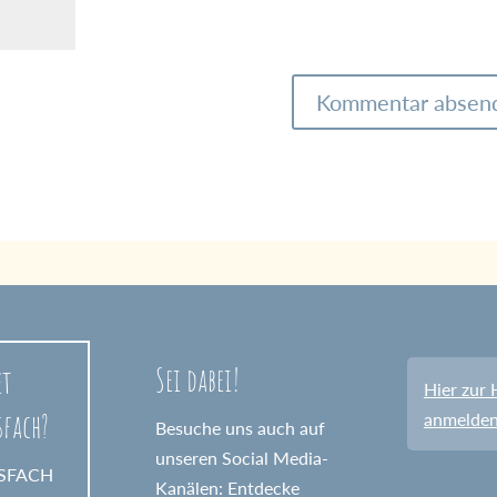
Sei dabei!
et
Hier zur 
sfach?
anmelde
Besuche uns auch auf
unseren Social Media-
GSFACH
Kanälen: Entdecke