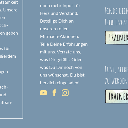
htsamkeit
noch mehr Input für
Finde dei
n. Unsere
Herz und Verstand.
ten
Lieblings
Beteilige Dich an
fach-
unseren tollen
nen geben
Mitmach-Aktionen.
Teile Deine Erfahrungen
s für
mit uns. Verrate uns,
Außerdem
was Dir gefällt. Oder
r
Lust, selb
was Du Dir noch von
ngen
uns wünschst. Du bist
zu werden
herzlich eingeladen!
fach-
 und
ufbau-