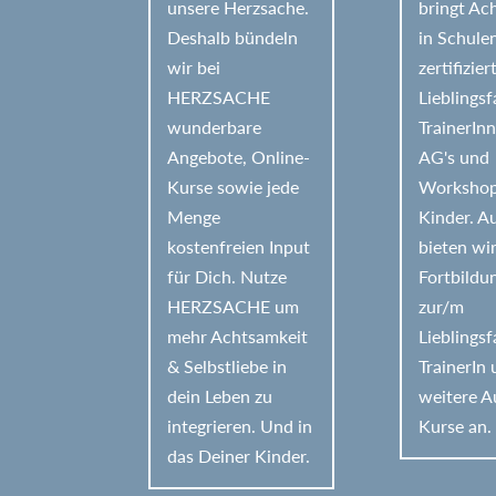
e
unsere Herzsache.
bringt Ac
Deshalb bündeln
in Schule
:
wir bei
zertifizier
HERZSACHE
Lieblings
wunderbare
TrainerIn
Angebote, Online-
AG's und
Kurse sowie jede
Workshop
Menge
Kinder. 
kostenfreien Input
bieten wi
für Dich. Nutze
Fortbildu
HERZSACHE um
zur/m
mehr Achtsamkeit
Lieblings
& Selbstliebe in
TrainerIn
dein Leben zu
weitere A
integrieren. Und in
Kurse an.
das Deiner Kinder.