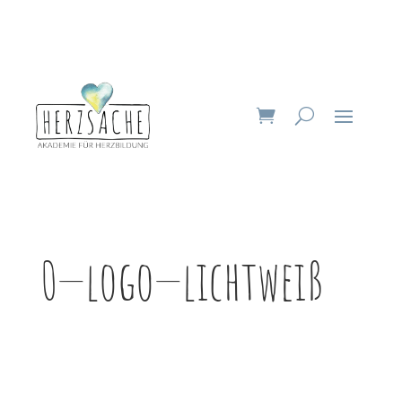
0—logo—lichtweiß