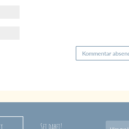
Sei dabei!
et
Hier zur 