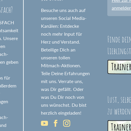
sfach?
anmelde
Besuche uns auch auf
unseren Social Media-
GSFACH
Kanälen: Entdecke
htsamkeit
noch mehr Input für
Finde dei
n. Unsere
Herz und Verstand.
ten
Lieblings
Beteilige Dich an
fach-
unseren tollen
nen geben
Mitmach-Aktionen.
Teile Deine Erfahrungen
s für
mit uns. Verrate uns,
Außerdem
was Dir gefällt. Oder
r
Lust, selb
was Du Dir noch von
ngen
uns wünschst. Du bist
zu werden
herzlich eingeladen!
fach-
 und