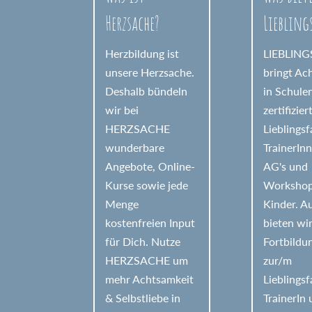
t
Herzsache?
Liebling
i
v
Herzbildung ist
LIEBLIN
e
unsere Herzsache.
bringt Ac
:
Deshalb bündeln
in Schule
wir bei
zertifizier
HERZSACHE
Lieblings
wunderbare
TrainerIn
Angebote, Online-
AG's und
Kurse sowie jede
Workshop
Menge
Kinder. 
kostenfreien Input
bieten wi
für Dich. Nutze
Fortbildu
HERZSACHE um
zur/m
mehr Achtsamkeit
Lieblings
& Selbstliebe in
TrainerIn