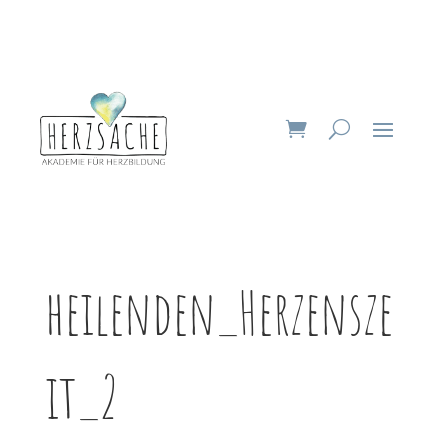
heilenden_Herzensze
it_2