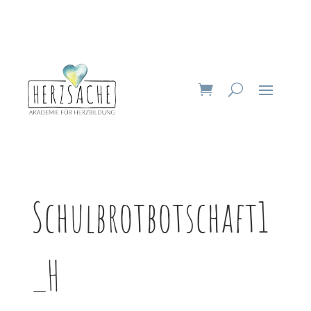
Schulbrotbotschaft1
_H