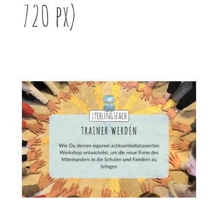
720 px)