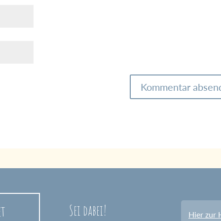
Sei dabei!
et
Hier zur 