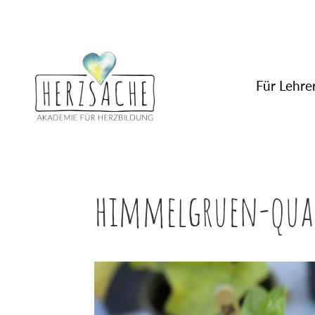
Für Lehrer
himmelgruen-quad