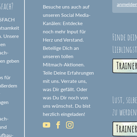
sfach?
anmelde
Besuche uns auch auf
unseren Social Media-
GSFACH
Kanälen: Entdecke
htsamkeit
noch mehr Input für
Finde dei
n. Unsere
Herz und Verstand.
ten
Lieblings
Beteilige Dich an
fach-
unseren tollen
nen geben
Mitmach-Aktionen.
Teile Deine Erfahrungen
s für
mit uns. Verrate uns,
Außerdem
was Dir gefällt. Oder
r
Lust, selb
was Du Dir noch von
ngen
uns wünschst. Du bist
zu werden
herzlich eingeladen!
fach-
 und
ufbau-