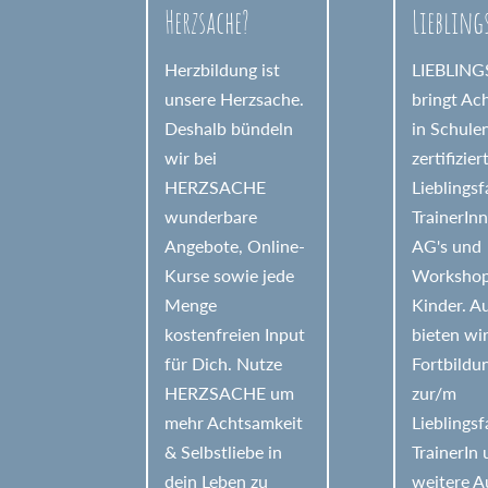
Herzsache?
Liebling
i
v
Herzbildung ist
LIEBLIN
e
unsere Herzsache.
bringt Ac
Deshalb bündeln
in Schule
:
wir bei
zertifizier
HERZSACHE
Lieblings
wunderbare
TrainerIn
Angebote, Online-
AG's und
Kurse sowie jede
Workshop
Menge
Kinder. 
kostenfreien Input
bieten wi
für Dich. Nutze
Fortbildu
HERZSACHE um
zur/m
mehr Achtsamkeit
Lieblings
& Selbstliebe in
TrainerIn
dein Leben zu
weitere A