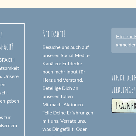
Sei dabei!
et
Hier zur 
sfach?
anmelde
Besuche uns auch auf
unseren Social Media-
GSFACH
Kanälen: Entdecke
htsamkeit
noch mehr Input für
Finde dei
n. Unsere
Herz und Verstand.
ten
Lieblings
Beteilige Dich an
fach-
unseren tollen
nen geben
Mitmach-Aktionen.
Teile Deine Erfahrungen
s für
mit uns. Verrate uns,
Außerdem
was Dir gefällt. Oder
r