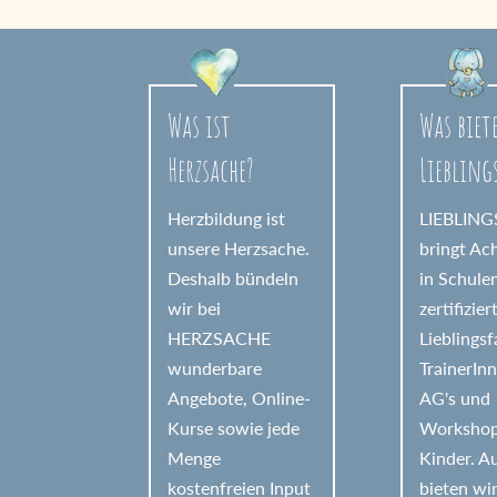
r
n
a
Was ist
Was biet
t
Herzsache?
Liebling
i
v
Herzbildung ist
LIEBLIN
e
unsere Herzsache.
bringt Ac
Deshalb bündeln
in Schule
:
wir bei
zertifizier
HERZSACHE
Lieblings
wunderbare
TrainerIn
Angebote, Online-
AG's und
Kurse sowie jede
Workshop
Menge
Kinder. 
kostenfreien Input
bieten wi