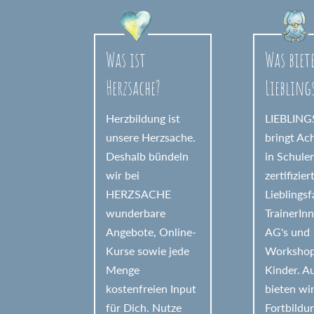
r
n
a
Was ist
Was biet
t
Herzsache?
Liebling
i
v
Herzbildung ist
LIEBLIN
e
unsere Herzsache.
bringt Ac
Deshalb bündeln
in Schule
:
wir bei
zertifizier
HERZSACHE
Lieblings
wunderbare
TrainerIn
Angebote, Online-
AG's und
Kurse sowie jede
Workshop
Menge
Kinder. 
kostenfreien Input
bieten wi
für Dich. Nutze
Fortbildu