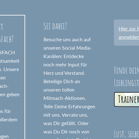
Sei dabei!
et
Hier zur 
sfach?
anmelde
Besuche uns auch auf
unseren Social Media-
GSFACH
Kanälen: Entdecke
htsamkeit
noch mehr Input für
Finde dei
n. Unsere
Herz und Verstand.
ten
Lieblings
Beteilige Dich an
fach-
unseren tollen
nen geben
Mitmach-Aktionen.
Teile Deine Erfahrungen
s für
mit uns. Verrate uns,
Außerdem
was Dir gefällt. Oder
r
Lust, selb
was Du Dir noch von
ngen