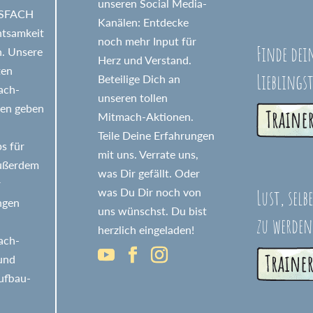
unseren Social Media-
GSFACH
Kanälen: Entdecke
htsamkeit
noch mehr Input für
Finde dei
n. Unsere
Herz und Verstand.
ten
Lieblings
Beteilige Dich an
fach-
unseren tollen
nen geben
Mitmach-Aktionen.
Teile Deine Erfahrungen
s für
mit uns. Verrate uns,
Außerdem
was Dir gefällt. Oder
r
Lust, selb
was Du Dir noch von
ngen
uns wünschst. Du bist
zu werden
herzlich eingeladen!
fach-
 und
ufbau-