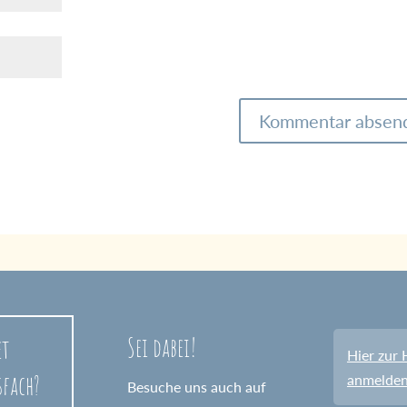
Sei dabei!
et
Hier zur 
sfach?
anmelde
Besuche uns auch auf