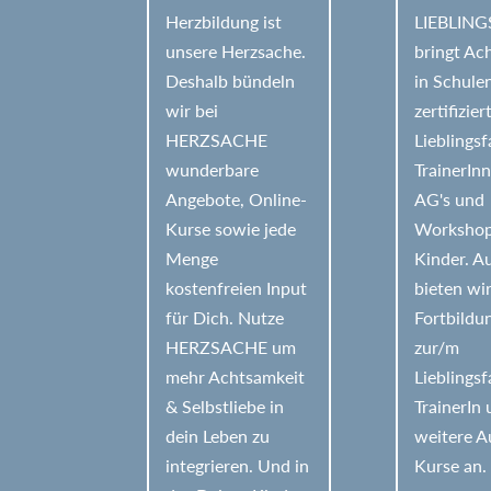
v
Herzbildung ist
LIEBLIN
e
unsere Herzsache.
bringt Ac
Deshalb bündeln
in Schule
:
wir bei
zertifizier
HERZSACHE
Lieblings
wunderbare
TrainerIn
Angebote, Online-
AG's und
Kurse sowie jede
Workshop
Menge
Kinder. 
kostenfreien Input
bieten wi
für Dich. Nutze
Fortbildu
HERZSACHE um
zur/m
mehr Achtsamkeit
Lieblings
& Selbstliebe in
TrainerIn
dein Leben zu
weitere A
integrieren. Und in
Kurse an.