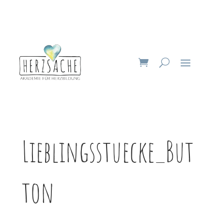
Lieblingsstuecke_But
ton