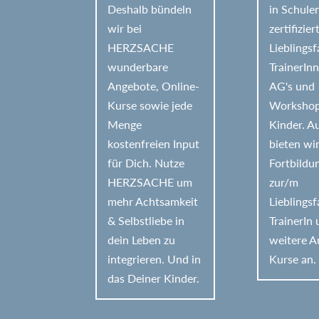
Deshalb bündeln
in Schule
:
wir bei
zertifizier
HERZSACHE
Lieblings
wunderbare
TrainerIn
Angebote, Online-
AG's und
Kurse sowie jede
Workshop
Menge
Kinder. 
kostenfreien Input
bieten wi
für Dich. Nutze
Fortbildu
HERZSACHE um
zur/m
mehr Achtsamkeit
Lieblings
& Selbstliebe in
TrainerIn
dein Leben zu
weitere A
integrieren. Und in
Kurse an.
das Deiner Kinder.