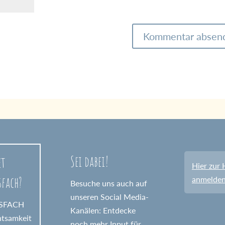
Sei dabei!
et
Hier zur 
sfach?
anmelde
Besuche uns auch auf
unseren Social Media-
GSFACH
Kanälen: Entdecke
htsamkeit
noch mehr Input für