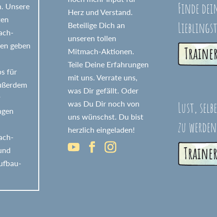
Finde dei
n. Unsere
Herz und Verstand.
ten
Lieblings
Beteilige Dich an
fach-
unseren tollen
nen geben
Mitmach-Aktionen.
Teile Deine Erfahrungen
s für
mit uns. Verrate uns,
Außerdem
was Dir gefällt. Oder
r
Lust, selb
was Du Dir noch von
ngen
uns wünschst. Du bist
zu werden
herzlich eingeladen!
fach-
 und
ufbau-