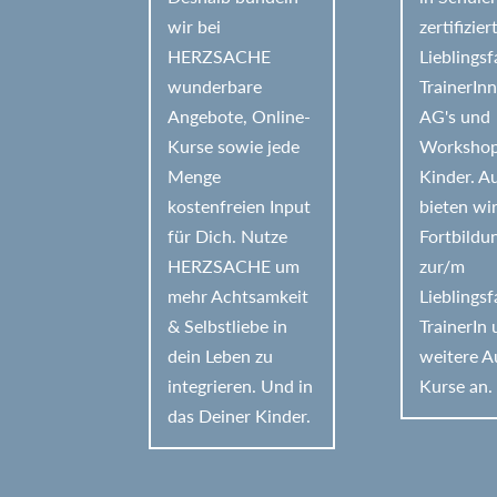
wir bei
zertifizier
HERZSACHE
Lieblings
wunderbare
TrainerIn
Angebote, Online-
AG's und
Kurse sowie jede
Workshop
Menge
Kinder. 
kostenfreien Input
bieten wi
für Dich. Nutze
Fortbildu
HERZSACHE um
zur/m
mehr Achtsamkeit
Lieblings
& Selbstliebe in
TrainerIn
dein Leben zu
weitere A
integrieren. Und in
Kurse an.
das Deiner Kinder.