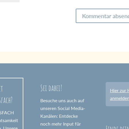
Sei dabei!
et
Hier zur 
sfach?
anmelde
Besuche uns auch auf
unseren Social Media-
GSFACH
Kanälen: Entdecke
htsamkeit
noch mehr Input für
Finde dei
n. Unsere