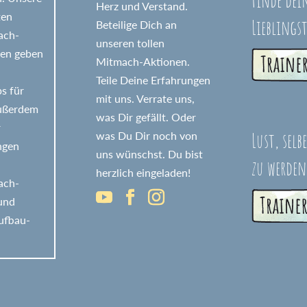
Herz und Verstand.
ten
Lieblings
Beteilige Dich an
fach-
unseren tollen
nen geben
Mitmach-Aktionen.
Teile Deine Erfahrungen
s für
mit uns. Verrate uns,
Außerdem
was Dir gefällt. Oder
r
Lust, selb
was Du Dir noch von
ngen
uns wünschst. Du bist
zu werden
herzlich eingeladen!
fach-
 und
ufbau-