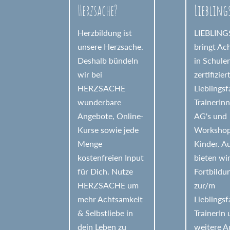
Herzsache?
Liebling
i
v
Herzbildung ist
LIEBLIN
e
unsere Herzsache.
bringt Ac
Deshalb bündeln
in Schule
:
wir bei
zertifizier
HERZSACHE
Lieblings
wunderbare
TrainerIn
Angebote, Online-
AG's und
Kurse sowie jede
Workshop
Menge
Kinder. 
kostenfreien Input
bieten wi
für Dich. Nutze
Fortbildu
HERZSACHE um
zur/m
mehr Achtsamkeit
Lieblings
& Selbstliebe in
TrainerIn
dein Leben zu
weitere A