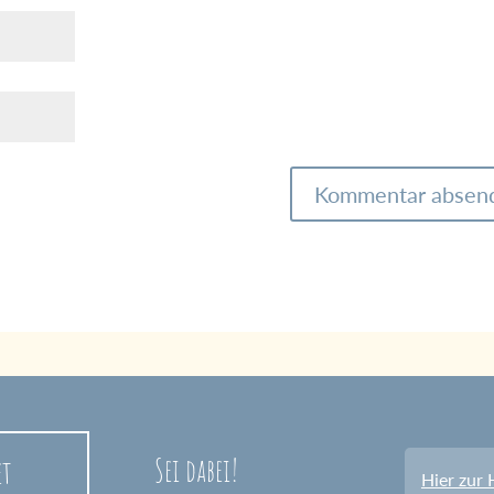
Sei dabei!
et
Hier zur 