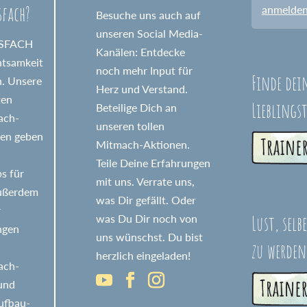
sfach?
anmelde
Besuche uns auch auf
unseren Social Media-
GSFACH
Kanälen: Entdecke
htsamkeit
noch mehr Input für
Finde dei
n. Unsere
Herz und Verstand.
ten
Lieblings
Beteilige Dich an
fach-
unseren tollen
nen geben
Mitmach-Aktionen.
Teile Deine Erfahrungen
s für
mit uns. Verrate uns,
Außerdem
was Dir gefällt. Oder
r
Lust, selb
was Du Dir noch von
ngen
uns wünschst. Du bist
zu werden
herzlich eingeladen!
fach-
 und
ufbau-