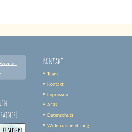
Kontakt
Herzpost
n
Team
Kontakt
Impressum
nen
AGB
trainer!
Datenschutz
Widerrufsbelehrung