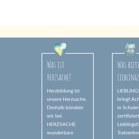
Was ist
Was biet
Herzsache?
Liebling
Herzbildung ist
LIEBLIN
unsere Herzsache.
bringt Ac
Deshalb bündeln
in Schule
wir bei
zertifizier
HERZSACHE
Lieblings
wunderbare
TrainerIn