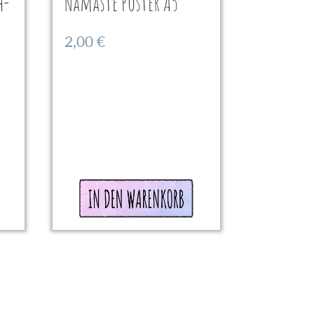
h-
Namaste Poster A5
2,00
€
In den
Warenkorb