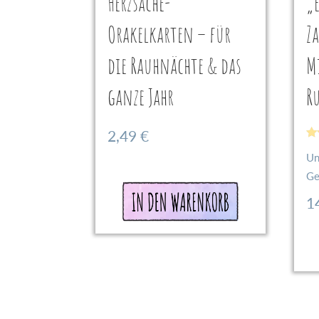
Herzsache-
„
Orakelkarten – für
Z
die Rauhnächte & das
M
ganze Jahr
Ru
2,49
€
Be
Un
mi
4.
Ge
vo
In den
1
Warenkorb