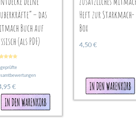
Entdecke deine
Zusätzliches Mitmac
auberkräfte“ – das
Heft zur Starkmach-
itmach Buch auf
Box
ssisch (als PDF)
4,50
€
wertet
geprüfte
t
9
samtbewertungen
n 5
In den
4,95
€
Warenkorb
In den
Warenkorb