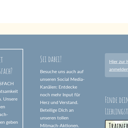
Sei dabei!
et
Hier zur 
sfach?
anmelde
Besuche uns auch auf
unseren Social Media-
GSFACH
Kanälen: Entdecke
htsamkeit
noch mehr Input für
Finde dei
n. Unsere
Herz und Verstand.
ten
Lieblings
Beteilige Dich an
fach-
unseren tollen
nen geben
Mitmach-Aktionen.