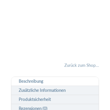
e
zur
r
Starkmach-
n
Box
a
Menge
t
i
v
e
Zurück zum Shop…
:
Beschreibung
Zusätzliche Informationen
Produktsicherheit
Rezensionen (0)