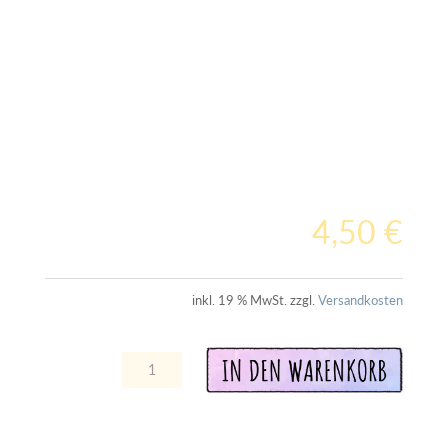
4,50
€
inkl. 19 % MwSt.
zzgl.
Versandkosten
A
Zusätzliches
In den Warenkorb
l
Mitmach-
t
Heft