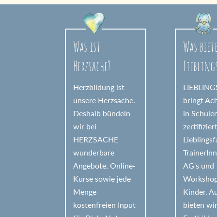
r
n
a
Was ist
Was biet
t
Herzsache?
Liebling
i
v
Herzbildung ist
LIEBLIN
e
unsere Herzsache.
bringt Ac
Deshalb bündeln
in Schule
:
wir bei
zertifizier
HERZSACHE
Lieblings
wunderbare
TrainerIn
Angebote, Online-
AG's und
Kurse sowie jede
Workshop
Menge
Kinder. 
kostenfreien Input
bieten wi