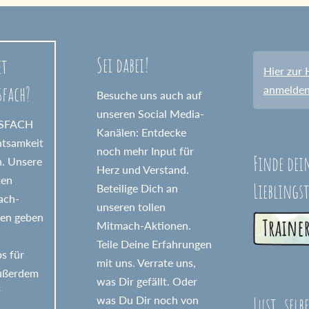
Sei dabei!
et
Hier zur 
sfach?
anmelde
Besuche uns auch auf
unseren Social Media-
GSFACH
Kanälen: Entdecke
htsamkeit
noch mehr Input für
Finde dei
n. Unsere
Herz und Verstand.
ten
Lieblings
Beteilige Dich an
fach-
unseren tollen
nen geben
Mitmach-Aktionen.
Teile Deine Erfahrungen
s für
mit uns. Verrate uns,
Außerdem
was Dir gefällt. Oder
r
Lust, selb
was Du Dir noch von