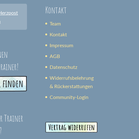
Kontakt
Herzpost
n
Team
Kontakt
Impressum
nen
AGB
trainer!
Datenschutz
Widerrufsbelehrung
& Rückerstattungen
Community-Login
er Trainer
?