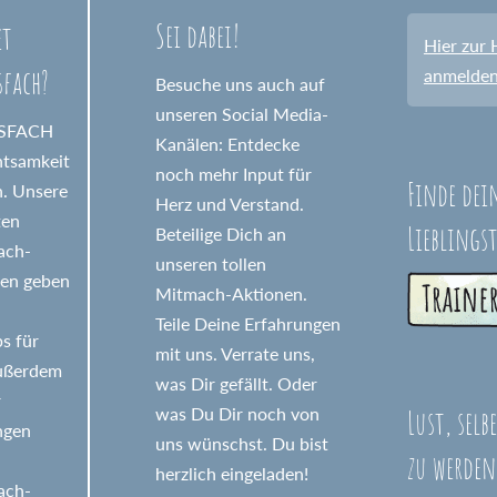
Sei dabei!
et
Hier zur 
sfach?
anmelde
Besuche uns auch auf
unseren Social Media-
GSFACH
Kanälen: Entdecke
htsamkeit
noch mehr Input für
Finde dei
n. Unsere
Herz und Verstand.
ten
Lieblings
Beteilige Dich an
fach-
unseren tollen
nen geben
Mitmach-Aktionen.
Teile Deine Erfahrungen
s für
mit uns. Verrate uns,
Außerdem
was Dir gefällt. Oder
r
Lust, selb
was Du Dir noch von
ngen
uns wünschst. Du bist
zu werden
herzlich eingeladen!
fach-