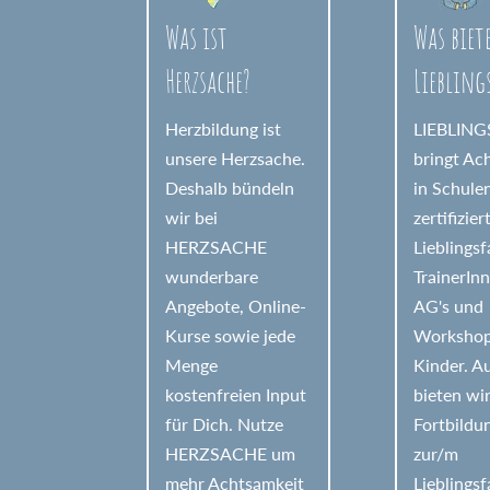
a
Was ist
Was biet
t
Herzsache?
Liebling
i
v
Herzbildung ist
LIEBLIN
e
unsere Herzsache.
bringt Ac
Deshalb bündeln
in Schule
:
wir bei
zertifizier
HERZSACHE
Lieblings
wunderbare
TrainerIn
Angebote, Online-
AG's und
Kurse sowie jede
Workshop
Menge
Kinder. 
kostenfreien Input
bieten wi
für Dich. Nutze
Fortbildu
HERZSACHE um
zur/m
mehr Achtsamkeit
Lieblings