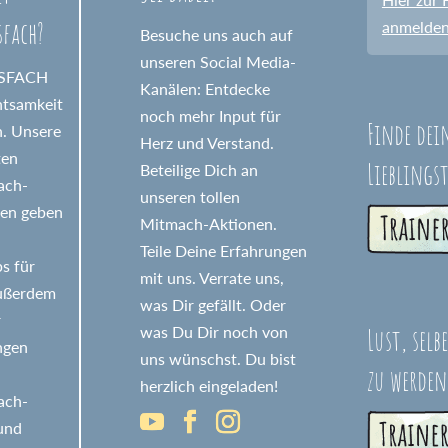
sfach?
anmelde
Besuche uns auch auf
unseren Social Media-
GSFACH
Kanälen: Entdecke
htsamkeit
noch mehr Input für
Finde dei
n. Unsere
Herz und Verstand.
ten
Lieblings
Beteilige Dich an
fach-
unseren tollen
nen geben
Mitmach-Aktionen.
Teile Deine Erfahrungen
s für
mit uns. Verrate uns,
Außerdem
was Dir gefällt. Oder
r
Lust, selb
was Du Dir noch von
ngen
uns wünschst. Du bist
zu werden
herzlich eingeladen!
fach-
 und