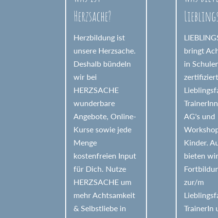
Herzsache?
Liebling
Herzbildung ist
LIEBLIN
unsere Herzsache.
bringt Ac
Deshalb bündeln
in Schule
wir bei
zertifizier
HERZSACHE
Lieblings
wunderbare
TrainerIn
Angebote, Online-
AG's und
Kurse sowie jede
Workshop
Menge
Kinder. 
kostenfreien Input
bieten wi
für Dich. Nutze
Fortbildu
HERZSACHE um
zur/m
mehr Achtsamkeit
Lieblings
& Selbstliebe in
TrainerIn