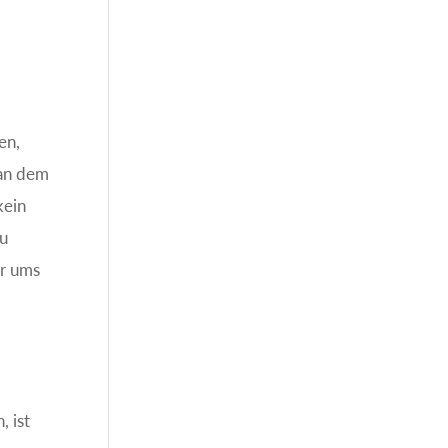
en,
 an dem
kein
zu
hr ums
, ist