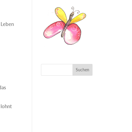
n Leben
das
 lohnt