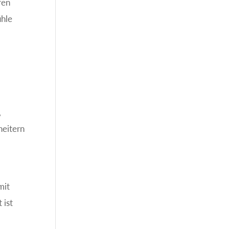
ren
ühle
,
heitern
mit
 ist