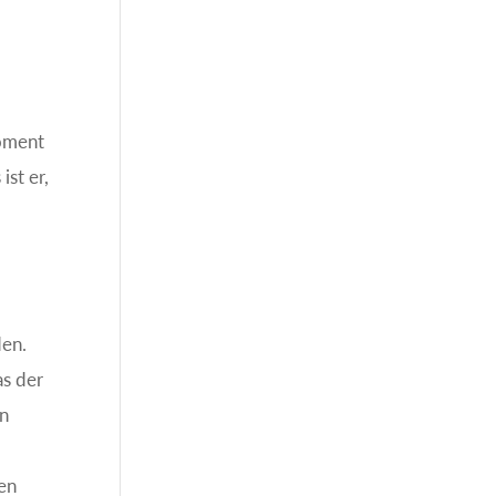
Moment
ist er,
den.
as der
an
ren