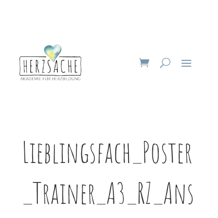
Lieblingsfach_Poster
_Trainer_A3_RZ_Ans