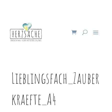
Lieblingsfach_Zauber
kraefte_A4