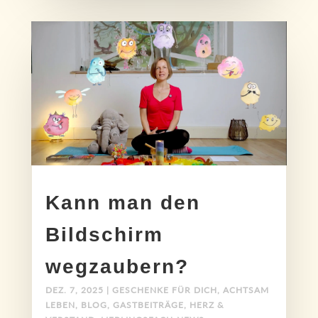
Kann man den
Bildschirm
wegzaubern?
DEZ. 7, 2025
|
GESCHENKE FÜR DICH
,
ACHTSAM
LEBEN
,
BLOG
,
GASTBEITRÄGE
,
HERZ &