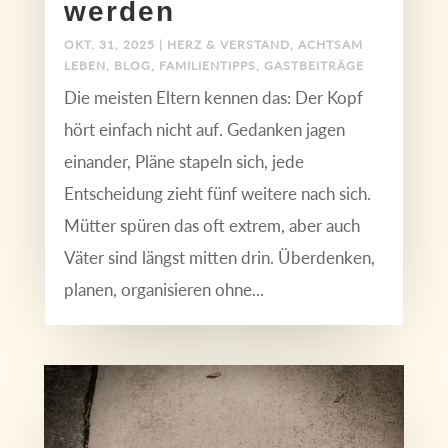
werden
OKT. 31, 2025
|
HERZ & VERSTAND
,
ACHTSAM
LEBEN
,
BLOG
,
FAMILIENTIPPS
,
GASTBEITRÄGE
Die meisten Eltern kennen das: Der Kopf
hört einfach nicht auf. Gedanken jagen
einander, Pläne stapeln sich, jede
Entscheidung zieht fünf weitere nach sich.
Mütter spüren das oft extrem, aber auch
Väter sind längst mitten drin. Überdenken,
planen, organisieren ohne...