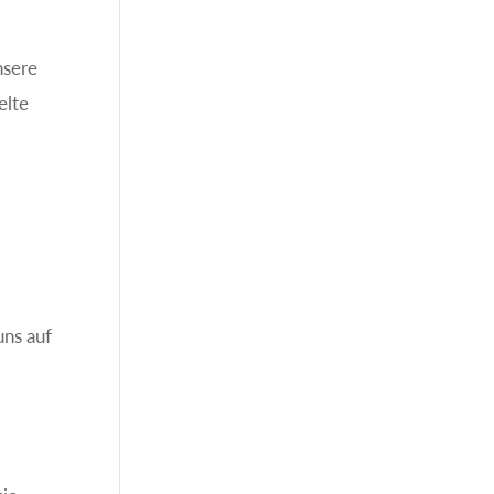
nsere
elte
uns auf