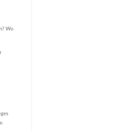
ben? Wo
r
eges
on