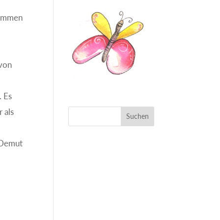
kommen
 von
. Es
 als
 Demut