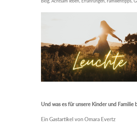
Blog
,
Achtsam leben
,
Erfahrungen
,
Familientipps
,
G
Und was es für unsere Kinder und Familie
Ein Gastartikel von Omara Evertz