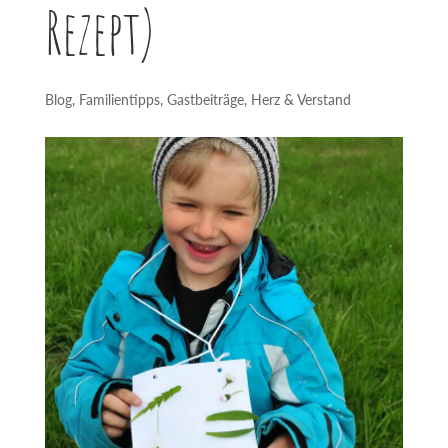
Rezept)
Blog
,
Familientipps
,
Gastbeiträge
,
Herz & Verstand