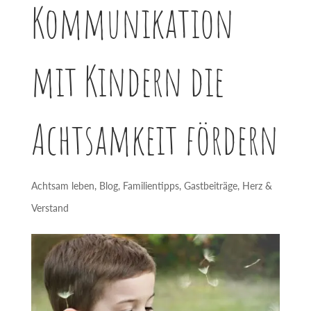
Kommunikation
mit Kindern die
Achtsamkeit fördern
Achtsam leben
,
Blog
,
Familientipps
,
Gastbeiträge
,
Herz &
Verstand